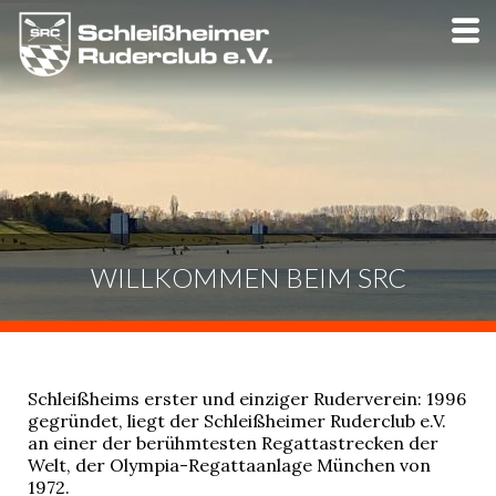
Skip
to
main
content
WILLKOMMEN BEIM SRC
Schleißheims erster und einziger Ruderverein: 1996
gegründet, liegt der Schleißheimer Ruderclub e.V.
an einer der berühmtesten Regattastrecken der
Welt, der Olympia-Regattaanlage München von
1972.