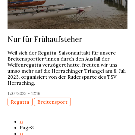
Nur für Frühaufsteher
Weil sich der Regatta-Saisonauftakt für unsere
Breitensportler*innen durch den Ausfall der
Welfenregatta verzögert hatte, freuten wir uns
umso mehr auf die Herrschinger Triangel am 8. Juli
2023, organisiert von der Rudersparte des TSV
Herrsching.
17.07.2023 - 12:16
Regatta
Breitensport
Previous
‹‹
page
Page3
Pagination
Next
››