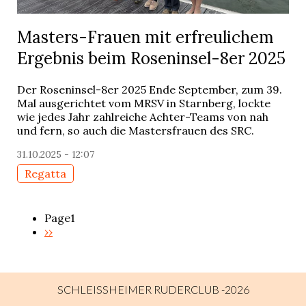
Masters-Frauen mit erfreulichem
Ergebnis beim Roseninsel-8er 2025
Der Roseninsel-8er 2025 Ende September, zum 39.
Mal ausgerichtet vom MRSV in Starnberg, lockte
wie jedes Jahr zahlreiche Achter-Teams von nah
und fern, so auch die Mastersfrauen des SRC.
31.10.2025 - 12:07
Regatta
Page1
Next
››
Pagination
page
SCHLEISSHEIMER RUDERCLUB -2026