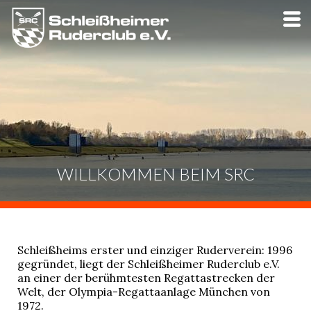
Skip
to
main
content
WILLKOMMEN BEIM SRC
Schleißheims erster und einziger Ruderverein: 1996
gegründet, liegt der Schleißheimer Ruderclub e.V.
an einer der berühmtesten Regattastrecken der
Welt, der Olympia-Regattaanlage München von
1972.