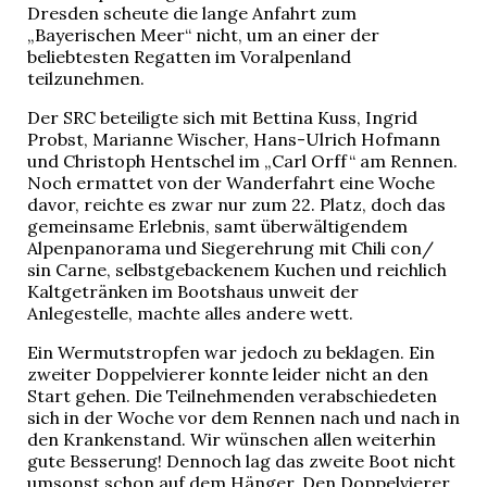
Dresden scheute die lange Anfahrt zum
„Bayerischen Meer“ nicht, um an einer der
beliebtesten Regatten im Voralpenland
teilzunehmen.
Der SRC beteiligte sich mit Bettina Kuss, Ingrid
Probst, Marianne Wischer, Hans-Ulrich Hofmann
und Christoph Hentschel im „Carl Orff“ am Rennen.
Noch ermattet von der Wanderfahrt eine Woche
davor, reichte es zwar nur zum 22. Platz, doch das
gemeinsame Erlebnis, samt überwältigendem
Alpenpanorama und Siegerehrung mit Chili con/
sin Carne, selbstgebackenem Kuchen und reichlich
Kaltgetränken im Bootshaus unweit der
Anlegestelle, machte alles andere wett.
Ein Wermutstropfen war jedoch zu beklagen. Ein
zweiter Doppelvierer konnte leider nicht an den
Start gehen. Die Teilnehmenden verabschiedeten
sich in der Woche vor dem Rennen nach und nach in
den Krankenstand. Wir wünschen allen weiterhin
gute Besserung! Dennoch lag das zweite Boot nicht
umsonst schon auf dem Hänger. Den Doppelvierer