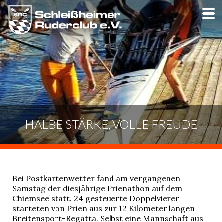
Skip
to
main
content
HALBE STÄRKE, VOLLE FREUDE
Bei Postkartenwetter fand am vergangenen
Samstag der diesjährige Prienathon auf dem
Chiemsee statt. 24 gesteuerte Doppelvierer
starteten von Prien aus zur 12 Kilometer langen
Breitensport-Regatta. Selbst eine Mannschaft aus