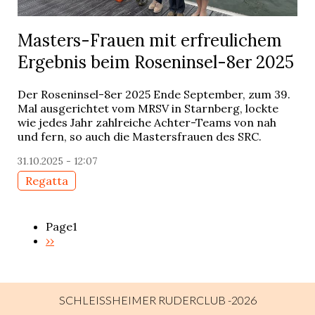
Masters-Frauen mit erfreulichem
Ergebnis beim Roseninsel-8er 2025
Der Roseninsel-8er 2025 Ende September, zum 39.
Mal ausgerichtet vom MRSV in Starnberg, lockte
wie jedes Jahr zahlreiche Achter-Teams von nah
und fern, so auch die Mastersfrauen des SRC.
31.10.2025 - 12:07
Regatta
Page1
Next
››
Pagination
page
SCHLEISSHEIMER RUDERCLUB -2026