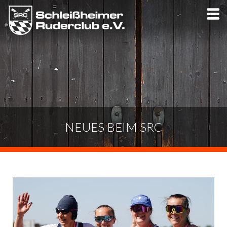
Skip
to
main
content
NEUES BEIM SRC